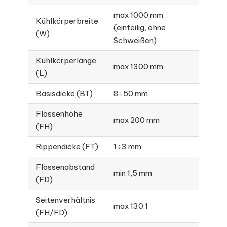
max 1000 mm
Kühlkörperbreite
(einteilig, ohne
(W)
Schweißen)
Kühlkörperlänge
max 1300 mm
(L)
Basisdicke (BT)
8÷50 mm
Flossenhöhe
max 200 mm
(FH)
Rippendicke (FT)
1÷3 mm
Flossenabstand
min 1,5 mm
(FD)
Seitenverhältnis
max 130:1
(FH/FD)